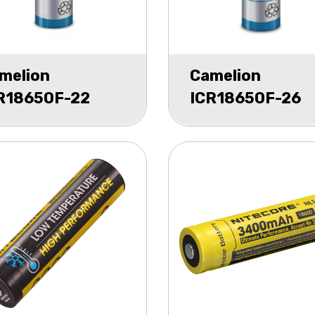
melion
Camelion
R18650F-22
ICR18650F-26
attop Li-Ion 3,7V
Flattop Li-Ion 3
200mAh
2600mAh