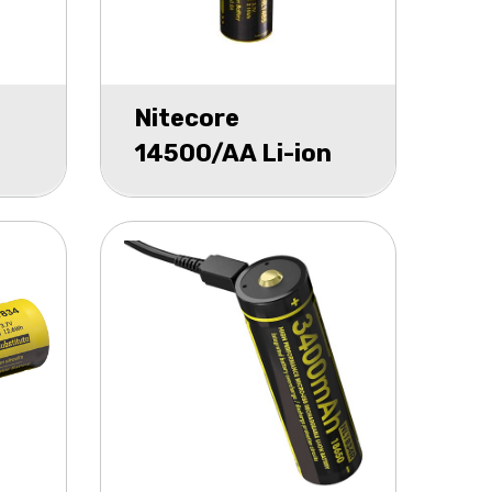
Nitecore
14500/AA Li-ion
,7V
3.7v NL1410
1000mah blister 1