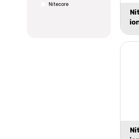
Nitecore
Ni
io
29
lo
Ni