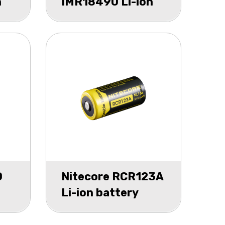
n
IMR18490 Li-ion
0A
battery NI18490A
1100mah box 1
0
Nitecore RCR123A
Li-ion battery
y
NL166 650mah
blister 1