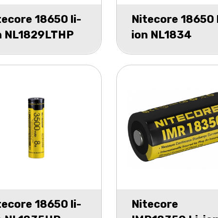
tecore 18650 li-
Nitecore 18650 l
n NL1829LTHP
ion NL1834
00mAh blister 1
3400mAh bliste
w tempe
tecore 18650 li-
Nitecore