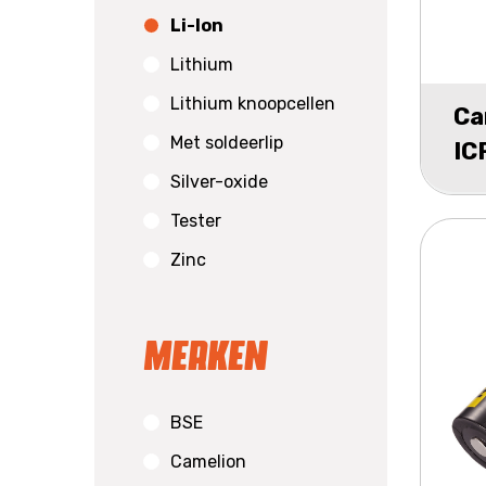
Li-Ion
Lithium
Lithium knoopcellen
Ca
Met soldeerlip
IC
Silver-oxide
Fl
2
Tester
Zinc
Merken
BSE
Camelion