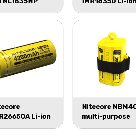
n NL1835HP
IMR18350 Li-io
00mAh/8A
battery NI1835
ster 1
700mah box 1
tecore
Nitecore NBM4
R26650A Li-ion
multi-purpose
ttery 4200mah
portable batter
x 1
magazine yello