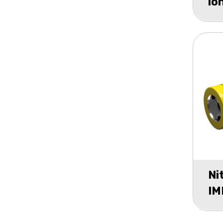
io
35
bli
Ni
IM
ba
bo