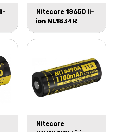
i-
Nitecore 18650 li-
ion NL1834R
r 1
3400mAh USB
charge blister 1
Nitecore