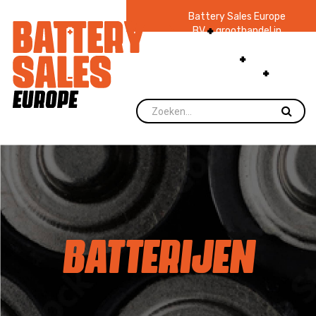
Battery Sales Europe
BV
groothandel in
batterijen en
zaklampen
Ruim 48
jaar ervaring
levering direct uit
voorraad.
BATTERIJEN