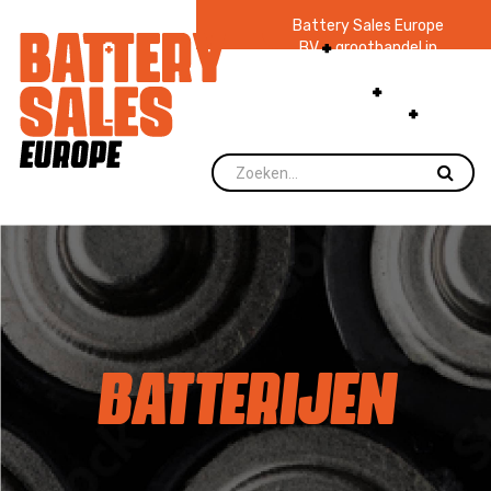
Battery Sales Europe
BV
groothandel in
batterijen en
zaklampen
Ruim 48
jaar ervaring
levering direct uit
voorraad.
BATTERIJEN