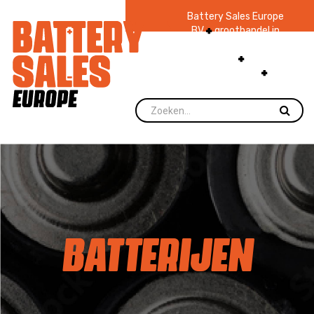
Battery Sales Europe
BV
groothandel in
batterijen en
zaklampen
Ruim 48
jaar ervaring
levering direct uit
voorraad.
BATTERIJEN