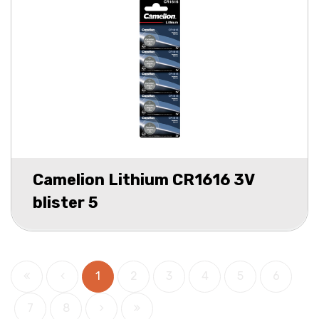
Camelion Lithium CR1616 3V
blister 5
1
2
3
4
5
6
7
8