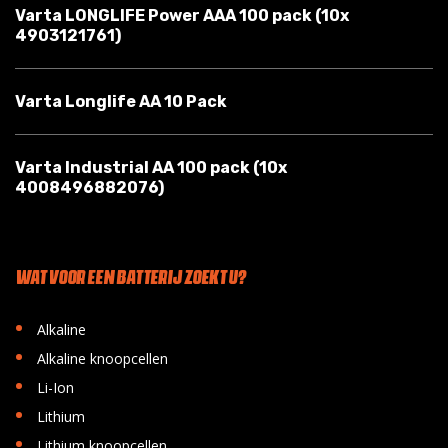
Varta LONGLIFE Power AAA 100 pack (10x
4903121761)
Varta Longlife AA 10 Pack
Varta Industrial AA 100 pack (10x
4008496882076)
WAT VOOR EEN BATTERIJ ZOEKT U?
•
Alkaline
•
Alkaline knoopcellen
•
Li-Ion
•
Lithium
•
Lithium knoopcellen