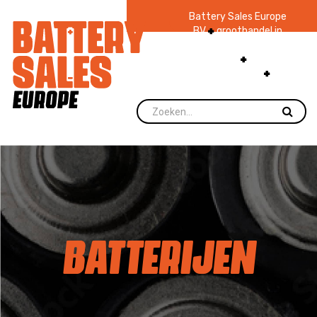
Battery Sales Europe
BV
groothandel in
batterijen en
zaklampen
Ruim 48
jaar ervaring
levering direct uit
voorraad.
BATTERIJEN