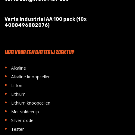
Varta Industrial AA 100 pack (10x
4008496882076)
WAT VOOR EEN BATTERIJ ZOEKT U?
•
Alkaline
•
Alkaline knoopcellen
•
Li-Ion
•
Lithium
•
Lithium knoopcellen
•
Met soldeerlip
•
Silver-oxide
•
Tester