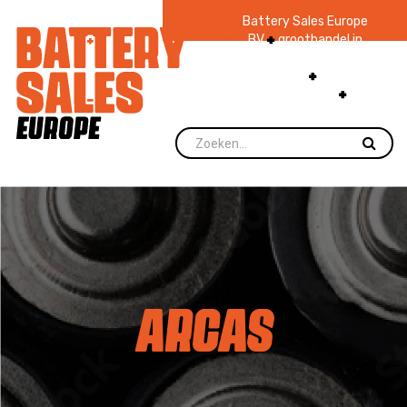
Battery Sales Europe
BV
groothandel in
batterijen en
zaklampen
Ruim 48
jaar ervaring
levering direct uit
voorraad.
ARCAS