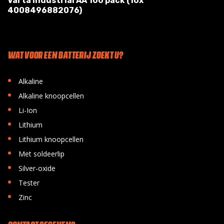
Varta Industrial AA 100 pack (10x
4008496882076)
WAT VOOR EEN BATTERIJ ZOEKT U?
•
Alkaline
•
Alkaline knoopcellen
•
Li-Ion
•
Lithium
•
Lithium knoopcellen
•
Met soldeerlip
•
Silver-oxide
•
Tester
•
Zinc
CONTACT GEGEVENS