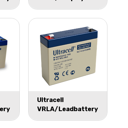
h
Gel accu UCG 12v
22000mAh
Ultracell
ery
VRLA/Leadbattery
h
UL 6v 7000mAh