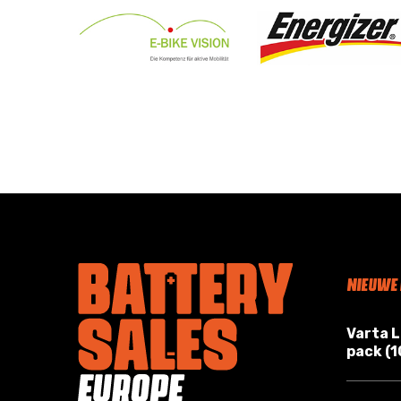
NIEUWE
Varta 
pack (