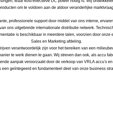
ssingen, waar kost-effectieve DC power nodig is. Wij ontwikkel
producten om te voldoen aan de aldoor veranderlijke marktvraag
tante, professionele support door middel van ons interne, ervar
van ons uitgebreide internationale distributie netwerk. Technisc
entatie is beschikbaar in meerdere talen, voorzien door onze e
Sales en Marketing afdeling.
rijven verantwoordelijk zijn voor het bereiken van een milieu
ier te werk dienen te gaan. Wij streven dan ook, als accu fab
ilende aanpak veroorzaakt door de verkoop van VRLA accu's en 
als een geíntegeerd en fundamenteel deel van onze business str