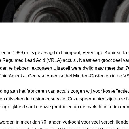
nen in 1999 en is gevestigd in Liverpool, Vereningd Koninkrijk 
ve Regulated Lead Acid (VRLA) accu's . Naast een groot deel va
en te hebben, exporteert Ultracell wereldwijd naar meer dan 7
Zuid Amerika, Centraal Amerika, het Midden-Oosten en in de VS
ding aan het fabriceren van accu's zorgen wij voor kost-effectiev
en uitstekende customer service. Onze speerpunten zijn onze fle
mogelijkheid snel nieuwe producten op de markt te introduceren
orden in meer dan 70 landen verkocht voor veel verschillende