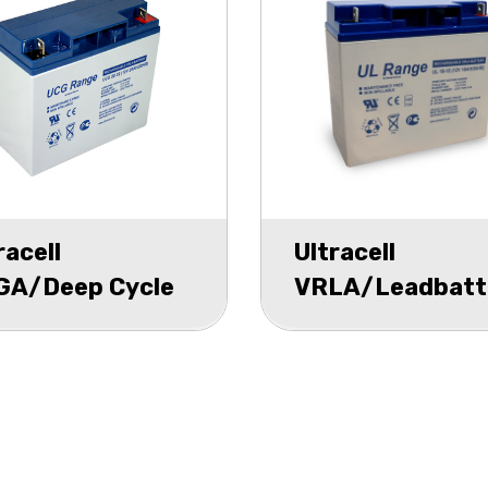
racell
Ultracell
GA/Deep Cycle
VRLA/Leadbatt
 accu UCG 12v
UL 12v 18000m
000mAh