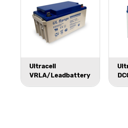
Ultracell
Ult
VRLA/Leadbattery
DC
UL 12v 65000mAh
Gel
20