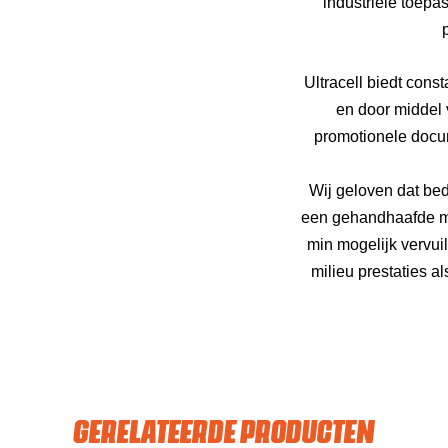
industriële toepa
Ultracell biedt cons
en door middel 
promotionele docum
Wij geloven dat bed
een gehandhaafde man
min mogelijk vervu
milieu prestaties 
GERELATEERDE PRODUCTEN