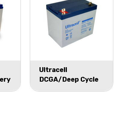
Ultracell
ery
DCGA/Deep Cycle
Ah
Gel accu UCG 12v
75000mAh