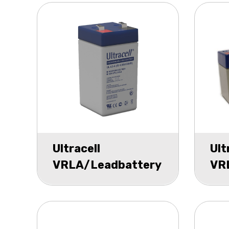
Ultracell
Ult
VRLA/Leadbattery
VR
UL 4v 4500mAh
UL