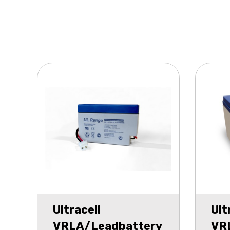
Ultracell
Ult
VRLA/Leadbattery
VR