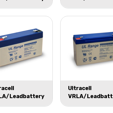
 12v 26000mAh
UL 12v 7000mA
racell
Ultracell
LA/Leadbattery
VRLA/Leadbatt
 6v 1300mAh
UL 6v 10000mA