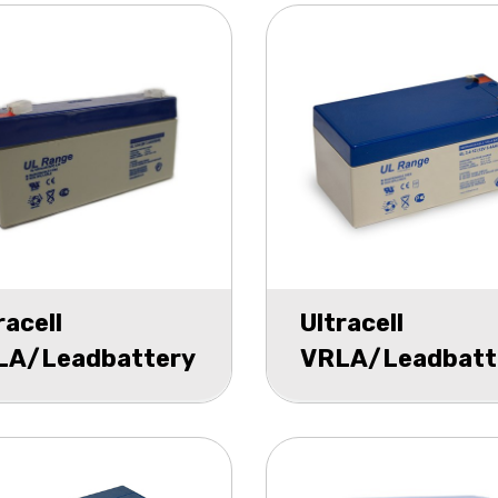
racell
Ultracell
LA/Leadbattery
VRLA/Leadbatt
 6v 3400mAh
UL 12v 3400mA