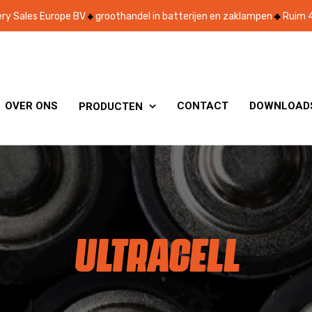
ry Sales Europe BV
groothandel in batterijen en zaklampen
Ruim 4
OVER ONS
CONTACT
DOWNLOAD
PRODUCTEN

ULTRACELL