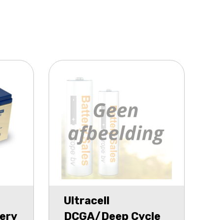
Ultracell
ery
DCGA/Deep Cycle