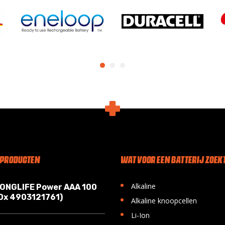
 PRODUCTEN
WAT VOOR EEN BATTERIJ ZOEKT
•
Alkaline
LONGLIFE Power AAA 100
10x 4903121761)
•
Alkaline knoopcellen
•
Li-Ion