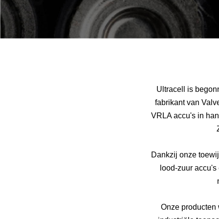
Ultracell is begon
fabrikant van Val
VRLA accu's in hand
Dankzij onze toewij
lood-zuur accu's 
Onze producten w