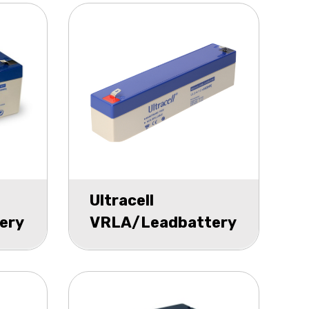
Ultracell
ery
VRLA/Leadbattery
h
UL 12v 2400mAh