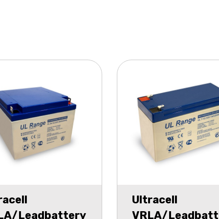
racell
Ultracell
LA/Leadbattery
VRLA/Leadbatt