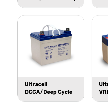
UL 12v 800mAh
UL
Ultracell
Ult
DCGA/Deep Cycle
VR
Gel accu UCG 12v
UL
35000mAh