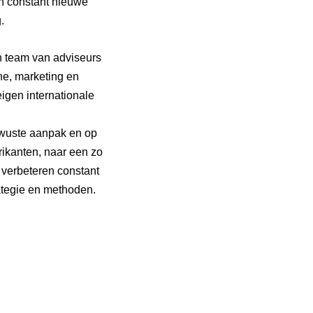
en constant nieuwe
.
en team van adviseurs
he, marketing en
igen internationale
bewuste aanpak en op
rikanten, naar een zo
verbeteren constant
ategie en methoden.