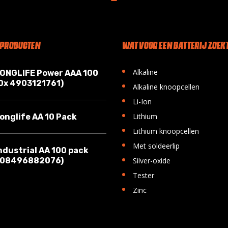
 PRODUCTEN
WAT VOOR EEN BATTERIJ ZOEKT
•
Alkaline
LONGLIFE Power AAA 100
10x 4903121761)
•
Alkaline knoopcellen
•
Li-Ion
•
Lithium
onglife AA 10 Pack
•
Lithium knoopcellen
•
Met soldeerlip
ndustrial AA 100 pack
•
008496882076)
Silver-oxide
•
Tester
•
Zinc