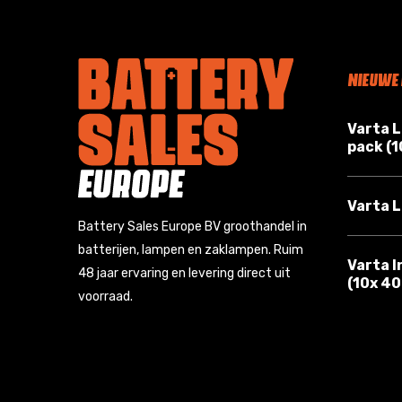
NIEUWE
Varta 
pack (
Varta L
Battery Sales Europe BV groothandel in
batterijen, lampen en zaklampen. Ruim
Varta I
48 jaar ervaring en levering direct uit
(10x 4
voorraad.