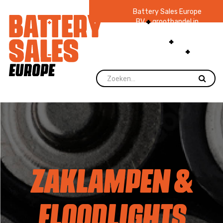
Battery Sales Europe
BV
groothandel in
batterijen en
zaklampen
Ruim 48
jaar ervaring
levering direct uit
voorraad.
ZAKLAMPEN &
FLOODLIGHTS