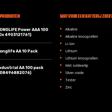
 PRODUCTEN
WAT VOOR EEN BATTERIJ ZOEKT
•
Alkaline
LONGLIFE Power AAA 100
10x 4903121761)
•
Alkaline knoopcellen
•
Li-Ion
•
Lithium
onglife AA 10 Pack
•
Lithium knoopcellen
•
Met soldeerlip
ndustrial AA 100 pack
•
008496882076)
Silver-oxide
•
Tester
•
Zinc