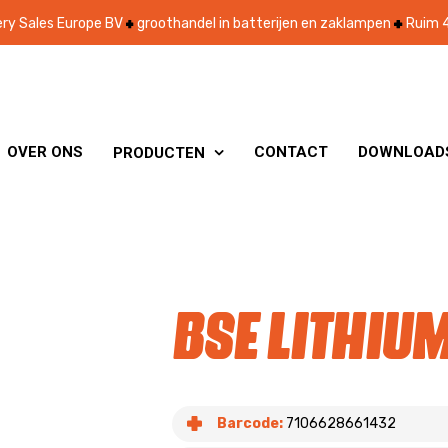
ry Sales Europe BV
groothandel in batterijen en zaklampen
Ruim 4
OVER ONS
CONTACT
DOWNLOAD
PRODUCTEN

BSE Lithium
Barcode:
7106628661432