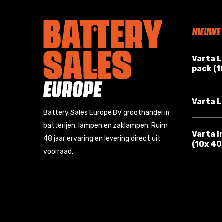
NIEUWE
Varta 
pack (
Varta L
Battery Sales Europe BV groothandel in
batterijen, lampen en zaklampen. Ruim
Varta I
48 jaar ervaring en levering direct uit
(10x 4
voorraad.