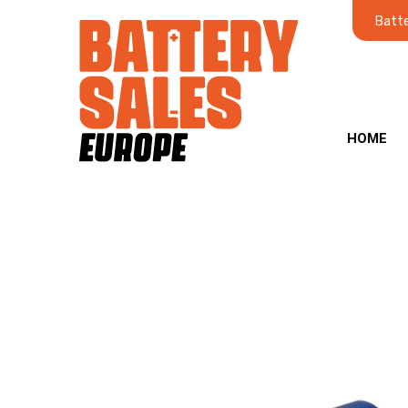
Batte
HOME