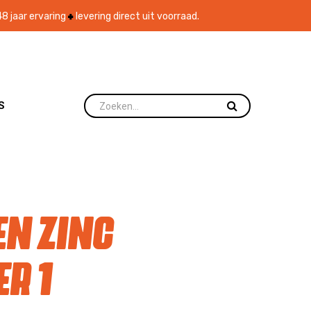
8 jaar ervaring
levering direct uit voorraad.
S
en Zinc
r 1