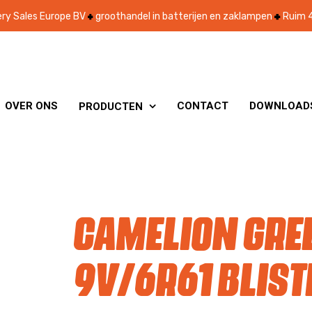
ry Sales Europe BV
groothandel in batterijen en zaklampen
Ruim 4
OVER ONS
CONTACT
DOWNLOAD
PRODUCTEN

Camelion Gre
9V/6R61 bliste