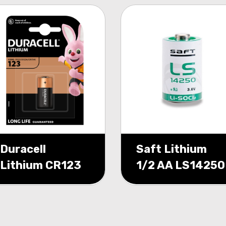
Duracell
Saft Lithium
Lithium CR123
1/2 AA LS14250
3V blister 1
3,6volt