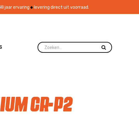
8 jaar ervaring
levering direct uit voorraad.
S
ium CR-P2