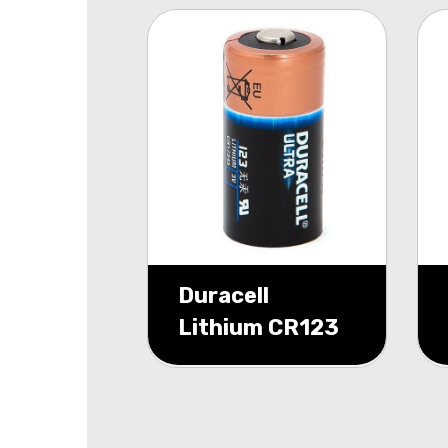
Duracell
Lithium CR123
3v lithium
minigrip 1