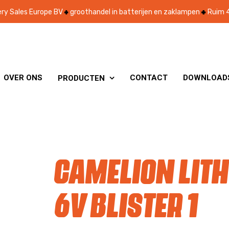
ry Sales Europe BV
groothandel in batterijen en zaklampen
Ruim 4
OVER ONS
CONTACT
DOWNLOAD
PRODUCTEN

Camelion Lith
6V blister 1