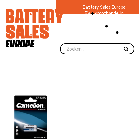
Battery Sales Europe
BV
groothandel in
batterijen en
zaklampen
Ruim 48
jaar ervaring
levering direct uit
voorraad.