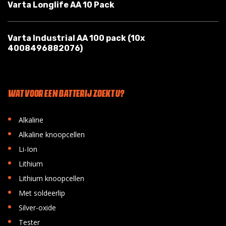
Varta Longlife AA 10 Pack
Varta Industrial AA 100 pack (10x
4008496882076)
WAT VOOR EEN BATTERIJ ZOEKT U?
•
Alkaline
•
Alkaline knoopcellen
•
Li-Ion
•
Lithium
•
Lithium knoopcellen
•
Met soldeerlip
•
Silver-oxide
•
Tester