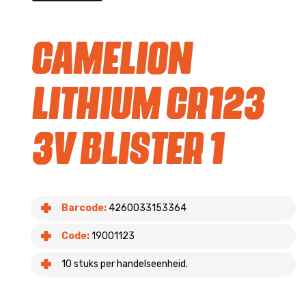
Camelion
Lithium CR123
3V blister 1
Barcode:
4260033153364
Code:
19001123
10 stuks per handelseenheid.