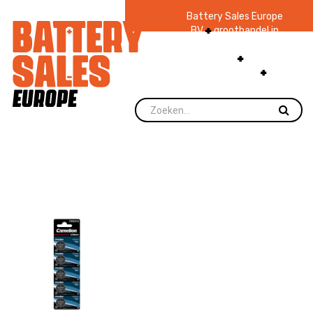
Battery Sales Europe
BV
groothandel in
batterijen en
zaklampen
Ruim 48
jaar ervaring
levering direct uit
voorraad.