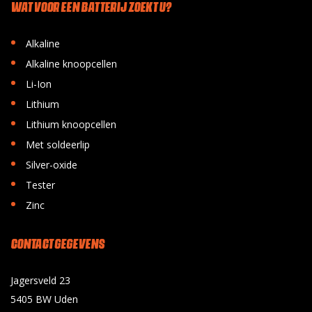
WAT VOOR EEN BATTERIJ ZOEKT U?
•
Alkaline
•
Alkaline knoopcellen
•
Li-Ion
•
Lithium
•
Lithium knoopcellen
•
Met soldeerlip
•
Silver-oxide
•
Tester
•
Zinc
CONTACT GEGEVENS
Jagersveld 23
5405 BW Uden