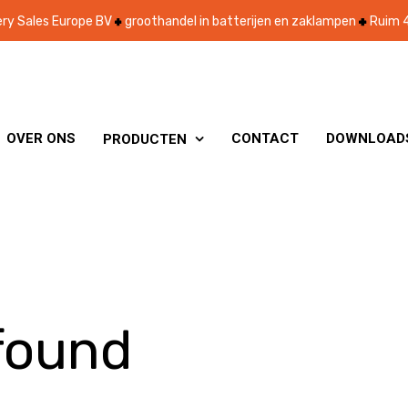
ry Sales Europe BV
groothandel in batterijen en zaklampen
Ruim 4
OVER ONS
CONTACT
DOWNLOAD
PRODUCTEN

found