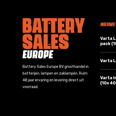
NIEUWE
Varta 
pack (
Varta L
Battery Sales Europe BV groothandel in
batterijen, lampen en zaklampen. Ruim
Varta I
48 jaar ervaring en levering direct uit
(10x 4
voorraad.