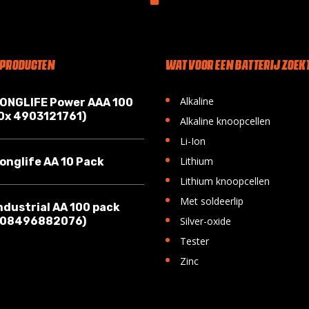
 PRODUCTEN
WAT VOOR EEN BATTERIJ ZOEKT
•
Alkaline
LONGLIFE Power AAA 100
10x 4903121761)
•
Alkaline knoopcellen
•
Li-Ion
•
Lithium
onglife AA 10 Pack
•
Lithium knoopcellen
•
Met soldeerlip
ndustrial AA 100 pack
•
008496882076)
Silver-oxide
•
Tester
•
Zinc