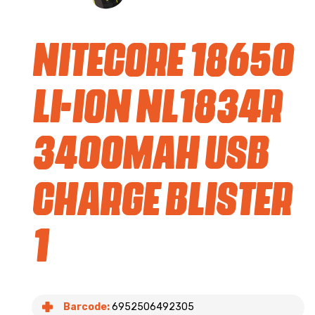
Nitecore 18650
li-ion NL1834R
3400mAh USB
charge blister
1
Barcode:
6952506492305