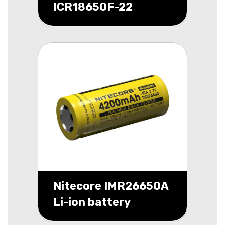
ICR18650F-22
Flattop Li-Ion 3,7V
2200mAh
Nitecore IMR26650A
Li-ion battery
4200mah box 1