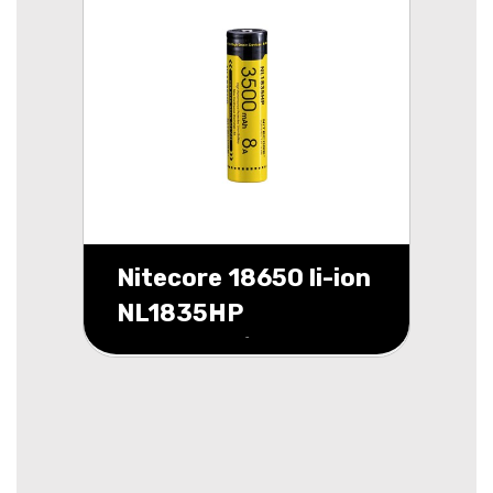
Nitecore 18650 li-ion
NL1835HP
3500mAh/8A blister
1