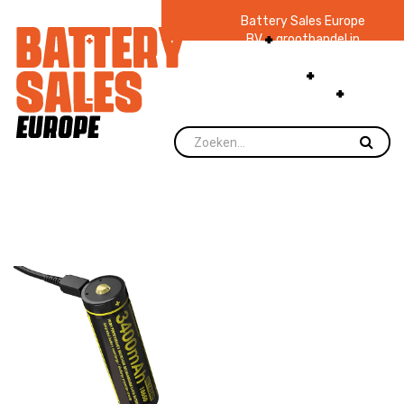
Battery Sales Europe
BV
groothandel in
batterijen en
zaklampen
Ruim 48
jaar ervaring
levering direct uit
voorraad.