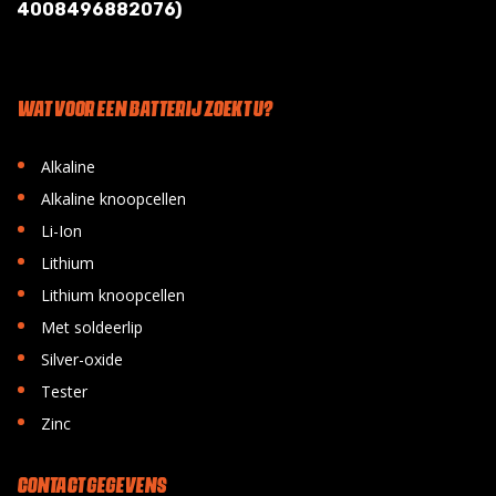
4008496882076)
WAT VOOR EEN BATTERIJ ZOEKT U?
•
Alkaline
•
Alkaline knoopcellen
•
Li-Ion
•
Lithium
•
Lithium knoopcellen
•
Met soldeerlip
•
Silver-oxide
•
Tester
•
Zinc
CONTACT GEGEVENS