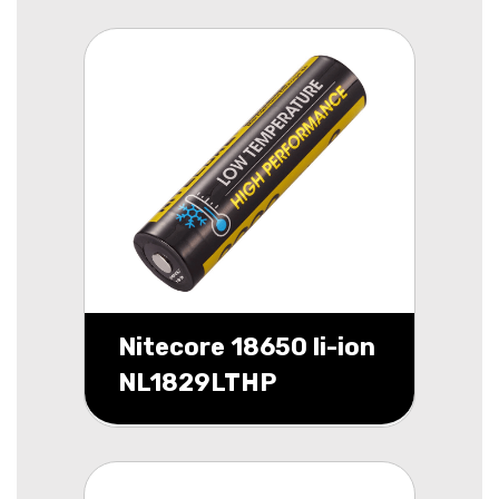
Nitecore 18650 li-ion
NL1829LTHP
2900mAh blister 1
low tempe