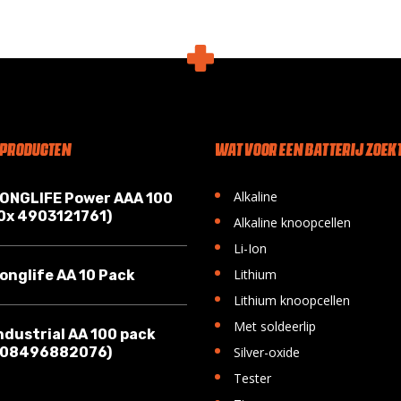
 PRODUCTEN
WAT VOOR EEN BATTERIJ ZOEKT
•
Alkaline
LONGLIFE Power AAA 100
10x 4903121761)
•
Alkaline knoopcellen
•
Li-Ion
•
Lithium
onglife AA 10 Pack
•
Lithium knoopcellen
•
Met soldeerlip
ndustrial AA 100 pack
•
008496882076)
Silver-oxide
•
Tester