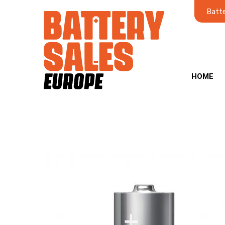
Batte
HOME