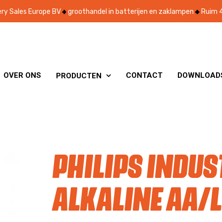
ry Sales Europe BV
groothandel in batterijen en zaklampen
Ruim 4
OVER ONS
CONTACT
DOWNLOAD
PRODUCTEN

Philips Indus
Alkaline AA/L