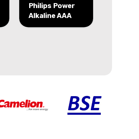
Philips Power
Alkaline AAA
40-foil flat
pack