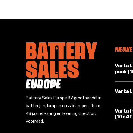
NIEUWE
Varta 
pack (
Varta L
Battery Sales Europe BV groothandel in
batterijen, lampen en zaklampen. Ruim
Varta I
48 jaar ervaring en levering direct uit
(10x 4
voorraad.