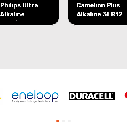
Philips Ultra
Camelion Plus
Alkaline
Alkaline 3LR12
AAA/LR03
4,5volt blister 1
blister 4