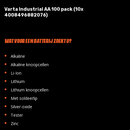
Varta Industrial AA 100 pack (10x
4008496882076)
WAT VOOR EEN BATTERIJ ZOEKT U?
•
Alkaline
•
Alkaline knoopcellen
•
Li-Ion
•
Lithium
•
Lithium knoopcellen
•
Met soldeerlip
•
Silver-oxide
•
Tester
•
Zinc