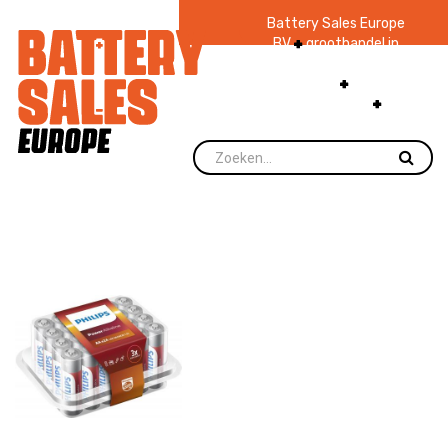
Battery Sales Europe
BV
groothandel in
batterijen en
zaklampen
Ruim 48
jaar ervaring
levering direct uit
voorraad.