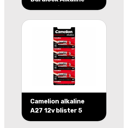
MN9100/LR1 blister
2
Camelion alkaline
A27 12v blister 5