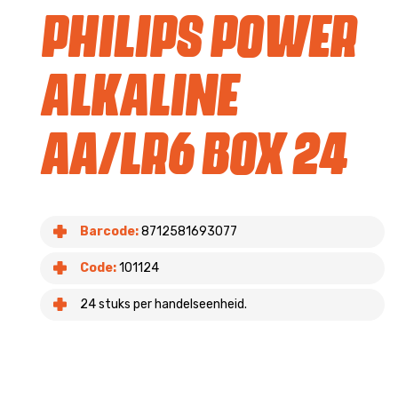
Philips Power
Alkaline
AA/LR6 box 24
Barcode:
8712581693077
Code:
101124
24 stuks per handelseenheid.