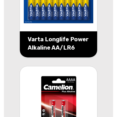
Varta Longlife Power
Alkaline AA/LR6
blister 12