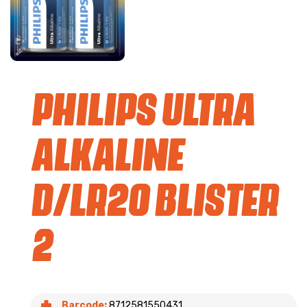
Philips Ultra
Alkaline
D/LR20 blister
2
Barcode:
8712581550431