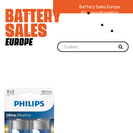
Battery Sales Europe
BV
groothandel in
batterijen en
zaklampen
Ruim 48
jaar ervaring
levering direct uit
voorraad.