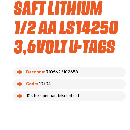
Saft Lithium
1/2 AA LS14250
3,6volt U-tags
Barcode:
7106622102658
Code:
10704
10 stuks per handelseenheid.