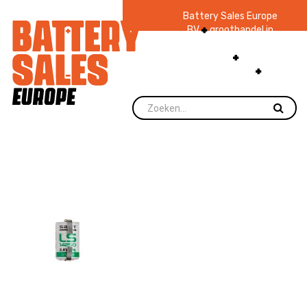
Battery Sales Europe
BV
groothandel in
batterijen en
zaklampen
Ruim 48
jaar ervaring
levering direct uit
voorraad.