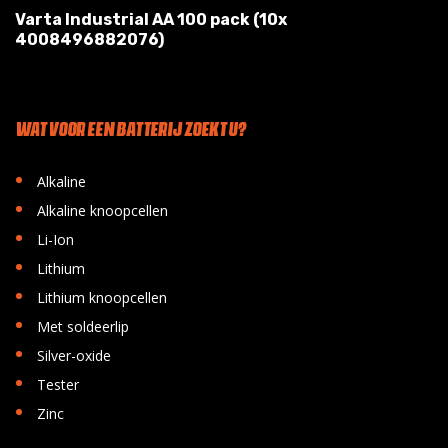
Varta Industrial AA 100 pack (10x
4008496882076)
WAT VOOR EEN BATTERIJ ZOEKT U?
•
Alkaline
•
Alkaline knoopcellen
•
Li-Ion
•
Lithium
•
Lithium knoopcellen
•
Met soldeerlip
•
Silver-oxide
•
Tester
•
Zinc