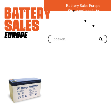
Battery Sales Europe
BV
groothandel in
batterijen en
zaklampen
Ruim 48
jaar ervaring
levering direct uit
voorraad.