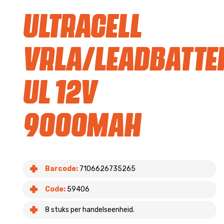
Ultracell
VRLA/Leadbatte
UL 12v
9000mah
Barcode:
7106626735265
Code:
59406
8 stuks per handelseenheid.