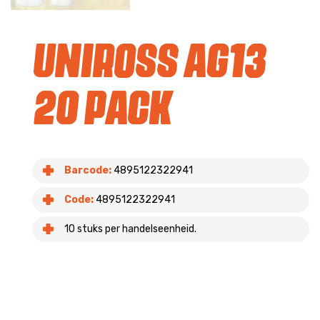
Uniross AG13
20 Pack
Barcode:
4895122322941
Code:
4895122322941
10 stuks per handelseenheid.