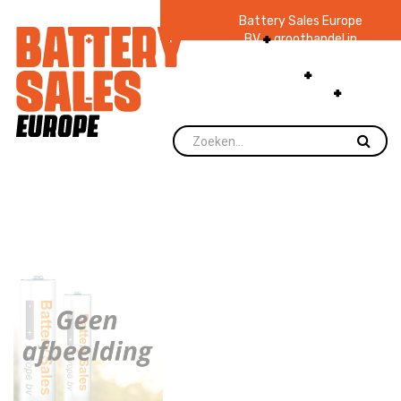
Battery Sales Europe
BV
groothandel in
batterijen en
zaklampen
Ruim 48
jaar ervaring
levering direct uit
voorraad.