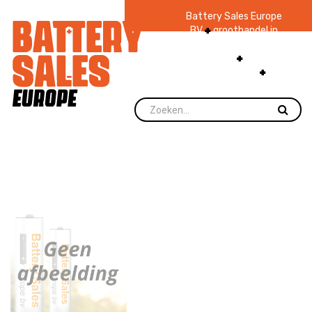
Battery Sales Europe
BV
groothandel in
batterijen en
zaklampen
Ruim 48
jaar ervaring
levering direct uit
voorraad.