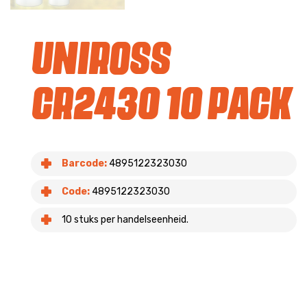
Uniross
CR2430 10 pack
Barcode:
4895122323030
Code:
4895122323030
10 stuks per handelseenheid.