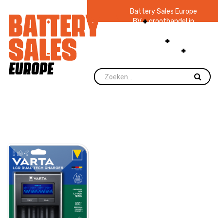
Battery Sales Europe
BV
groothandel in
batterijen en
zaklampen
Ruim 48
jaar ervaring
levering direct uit
voorraad.