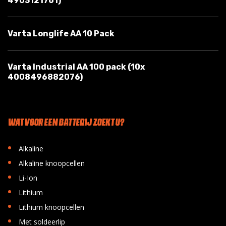
4903121761)
Varta Longlife AA 10 Pack
Varta Industrial AA 100 pack (10x
4008496882076)
WAT VOOR EEN BATTERIJ ZOEKT U?
•
Alkaline
•
Alkaline knoopcellen
•
Li-Ion
•
Lithium
•
Lithium knoopcellen
•
Met soldeerlip