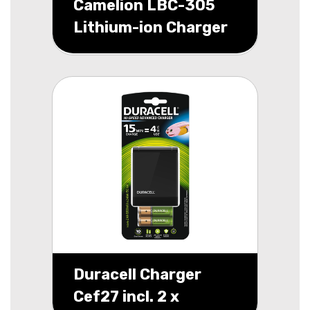
Camelion LBC-305
Lithium-ion Charger
for 1-2 18650
batteries
Duracell Charger
Cef27 incl. 2 x