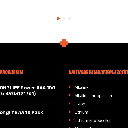
 PRODUCTEN
WAT VOOR EEN BATTERIJ ZOEKT
•
Alkaline
LONGLIFE Power AAA 100
10x 4903121761)
•
Alkaline knoopcellen
•
Li-Ion
•
Lithium
onglife AA 10 Pack
•
Lithium knoopcellen