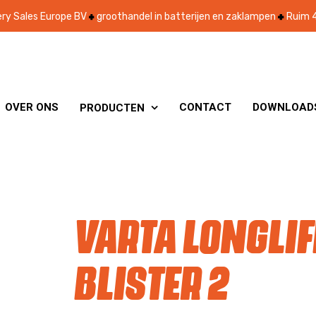
ry Sales Europe BV
groothandel in batterijen en zaklampen
Ruim 4
OVER ONS
CONTACT
DOWNLOAD
PRODUCTEN

VARTA Longlif
Blister 2