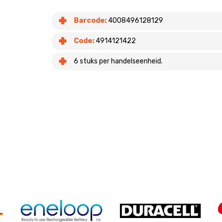
Barcode:
4008496128129
Code:
4914121422
6 stuks per handelseenheid.