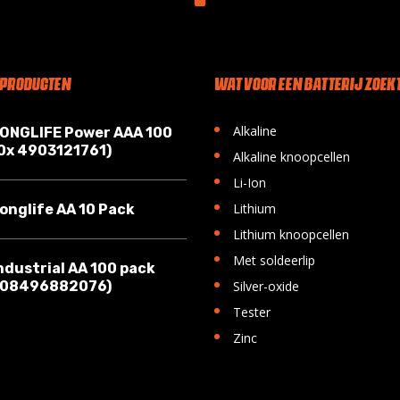
 PRODUCTEN
WAT VOOR EEN BATTERIJ ZOEKT
•
Alkaline
LONGLIFE Power AAA 100
10x 4903121761)
•
Alkaline knoopcellen
•
Li-Ion
•
Lithium
onglife AA 10 Pack
•
Lithium knoopcellen
•
Met soldeerlip
ndustrial AA 100 pack
•
008496882076)
Silver-oxide
•
Tester
•
Zinc