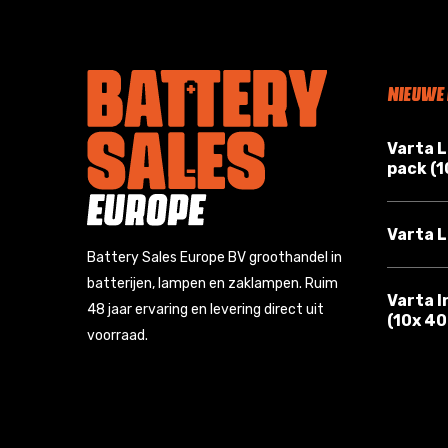
NIEUWE
Varta 
pack (
Varta L
Battery Sales Europe BV groothandel in
batterijen, lampen en zaklampen. Ruim
Varta I
48 jaar ervaring en levering direct uit
(10x 4
voorraad.