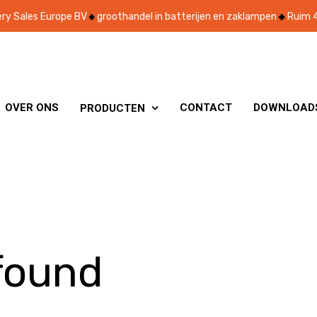
ry Sales Europe BV
groothandel in batterijen en zaklampen
Ruim 4
OVER ONS
CONTACT
DOWNLOAD
PRODUCTEN

found