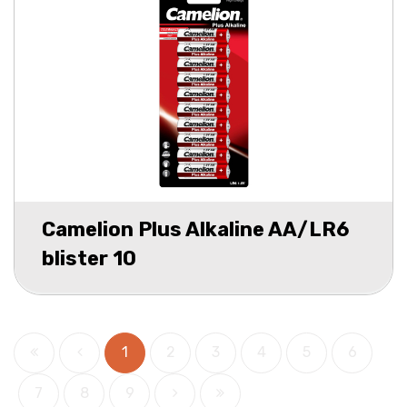
Camelion Plus Alkaline AA/LR6
blister 10
1
2
3
4
5
6
7
8
9