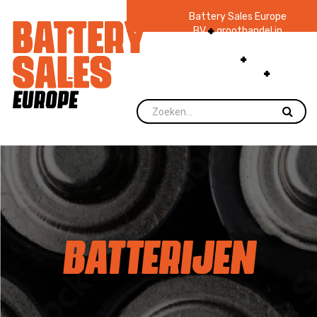
Battery Sales Europe
BV
groothandel in
batterijen en
zaklampen
Ruim 48
jaar ervaring
levering direct uit
voorraad.
BATTERIJEN