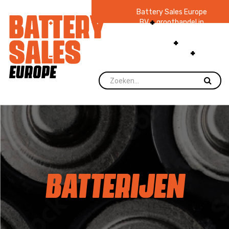
Battery Sales Europe
BV
groothandel in
batterijen en
zaklampen
Ruim 48
jaar ervaring
levering direct uit
voorraad.
BATTERIJEN