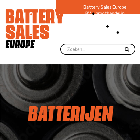
Battery Sales Europe
BV
groothandel in
batterijen en
zaklampen
Ruim 48
jaar ervaring
levering direct uit
voorraad.
BATTERIJEN