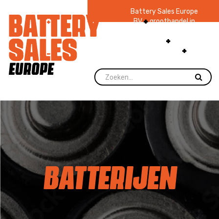
Battery Sales Europe
BV
groothandel in
batterijen en
zaklampen
Ruim 48
jaar ervaring
levering direct uit
voorraad.
BATTERIJEN