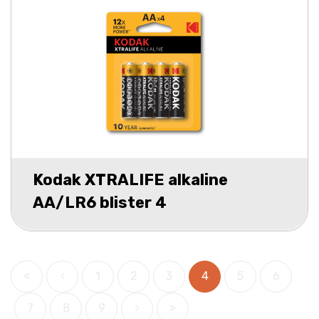
Kodak XTRALIFE alkaline
AA/LR6 blister 4
1
2
3
4
5
6
7
8
9