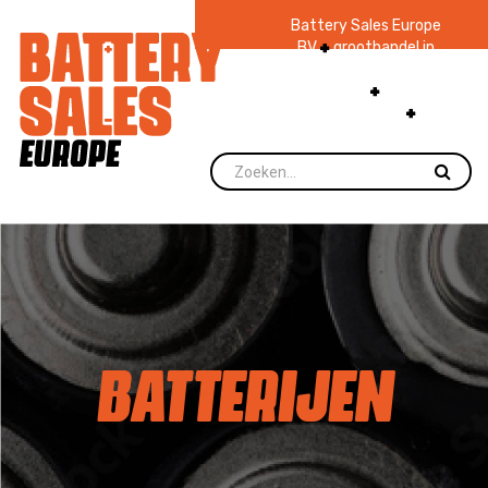
Battery Sales Europe
BV
groothandel in
batterijen en
zaklampen
Ruim 48
jaar ervaring
levering direct uit
voorraad.
BATTERIJEN