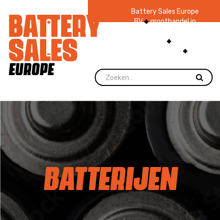
Battery Sales Europe
BV
groothandel in
batterijen en
zaklampen
Ruim 48
jaar ervaring
levering direct uit
voorraad.
BATTERIJEN