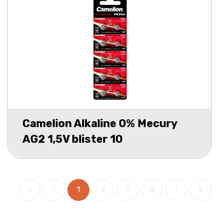
Camelion Alkaline 0% Mecury
AG2 1,5V blister 10
1
2
3
4