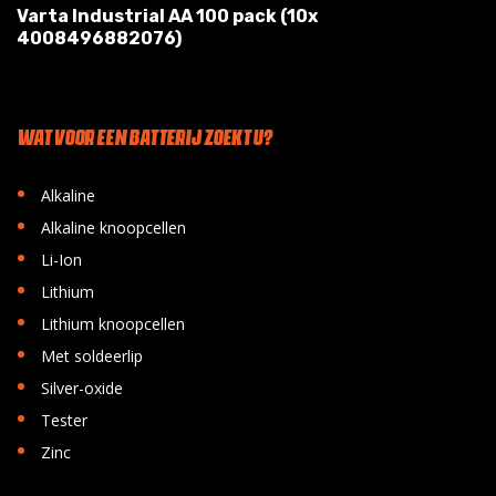
Varta Industrial AA 100 pack (10x
4008496882076)
WAT VOOR EEN BATTERIJ ZOEKT U?
•
Alkaline
•
Alkaline knoopcellen
•
Li-Ion
•
Lithium
•
Lithium knoopcellen
•
Met soldeerlip
•
Silver-oxide
•
Tester
•
Zinc