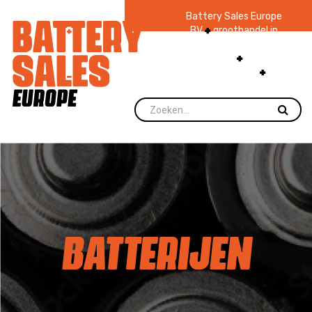
Battery Sales Europe
BV
groothandel in
batterijen en
zaklampen
Ruim 48
jaar ervaring
levering direct uit
voorraad.
BATTERIJEN