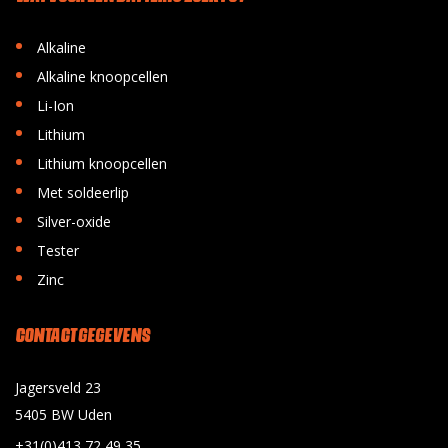
•
Alkaline
•
Alkaline knoopcellen
•
Li-Ion
•
Lithium
•
Lithium knoopcellen
•
Met soldeerlip
•
Silver-oxide
•
Tester
•
Zinc
CONTACT GEGEVENS
Jagersveld 23
5405 BW Uden
+31(0)413 72 49 35