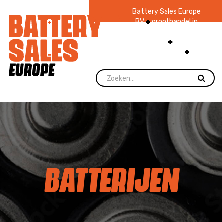
Battery Sales Europe
BV
groothandel in
batterijen en
zaklampen
Ruim 48
jaar ervaring
levering direct uit
voorraad.
BATTERIJEN