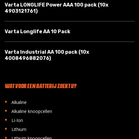
Varta LONGLIFE Power AAA 100 pack (10x
4903121761)
Varta Longlife AA 10 Pack
Varta Industrial AA 100 pack (10x
4008496882076)
WAT VOOR EEN BATTERIJ ZOEKT U?
•
Alkaline
•
Alkaline knoopcellen
•
Li-Ion
•
Lithium
•
Lithium knoopcellen