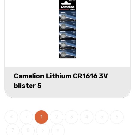
Camelion Lithium CR1616 3V
blister 5
1
2
3
4
5
6
7
8