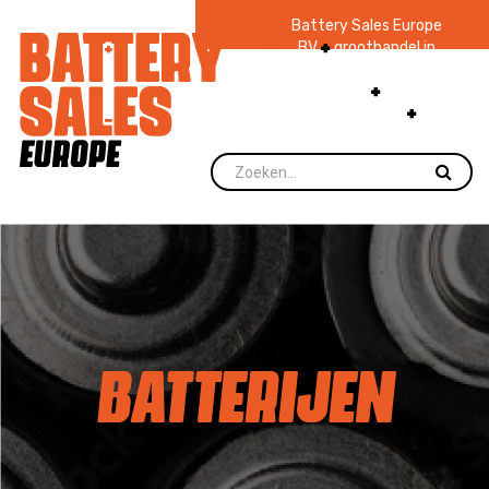
Battery Sales Europe
BV
groothandel in
batterijen en
zaklampen
Ruim 48
jaar ervaring
levering direct uit
voorraad.
BATTERIJEN