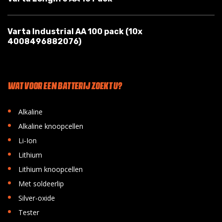
Varta Industrial AA 100 pack (10x
4008496882076)
WAT VOOR EEN BATTERIJ ZOEKT U?
•
Alkaline
•
Alkaline knoopcellen
•
Li-Ion
•
Lithium
•
Lithium knoopcellen
•
Met soldeerlip
•
Silver-oxide
•
Tester