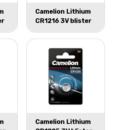
um
Camelion Lithium
er
CR1216 3V blister
5
um
Camelion Lithium