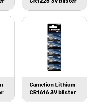
er
CR1225 3V blister
1
um
Camelion Lithium
er
CR1616 3V blister
5