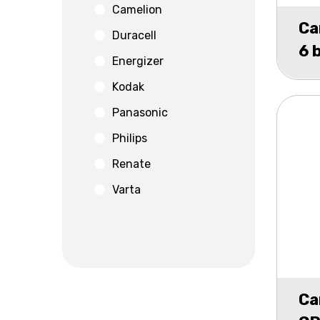
Camelion
Ca
Duracell
6 
Energizer
CR
Kodak
CR
Panasonic
CR
Philips
Renate
Varta
Ca