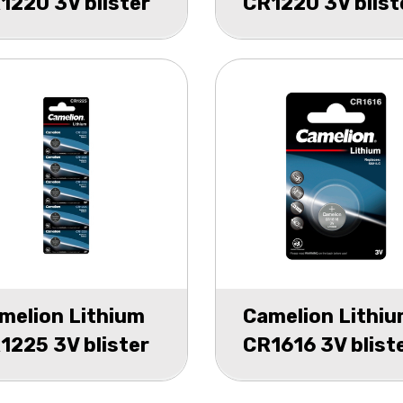
1220 3V blister
CR1220 3V blist
5
melion Lithium
Camelion Lithi
1225 3V blister
CR1616 3V blist
1