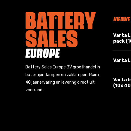
NIEUWE
Varta 
pack (
Varta L
Battery Sales Europe BV groothandel in
batterijen, lampen en zaklampen. Ruim
Varta I
48 jaar ervaring en levering direct uit
(10x 4
voorraad.