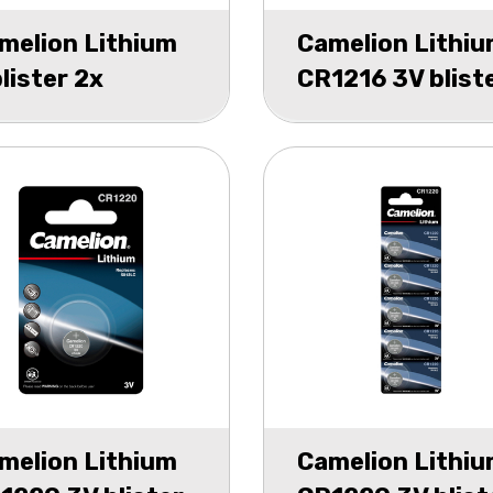
melion Lithium
Camelion Lithi
blister 2x
CR1216 3V blist
2032, 2x
1
2025, 2x
2016
melion Lithium
Camelion Lithi