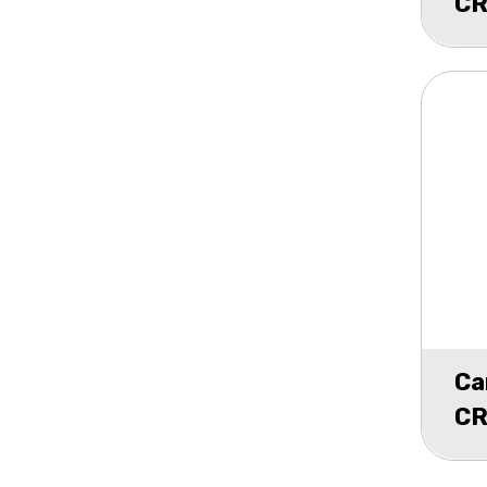
CR
1
Ca
CR
5