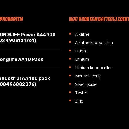
 PRODUCTEN
WAT VOOR EEN BATTERIJ ZOEKT
•
Alkaline
LONGLIFE Power AAA 100
10x 4903121761)
•
Alkaline knoopcellen
•
Li-Ion
•
Lithium
onglife AA 10 Pack
•
Lithium knoopcellen
•
Met soldeerlip
ndustrial AA 100 pack
•
008496882076)
Silver-oxide
•
Tester
•
Zinc