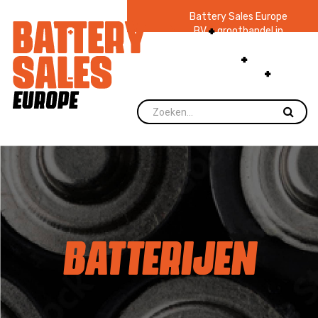
Battery Sales Europe
BV
groothandel in
batterijen en
zaklampen
Ruim 48
jaar ervaring
levering direct uit
voorraad.
BATTERIJEN