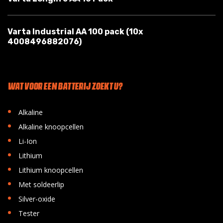
Varta Industrial AA 100 pack (10x
4008496882076)
WAT VOOR EEN BATTERIJ ZOEKT U?
•
Alkaline
•
Alkaline knoopcellen
•
Li-Ion
•
Lithium
•
Lithium knoopcellen
•
Met soldeerlip
•
Silver-oxide
•
Tester