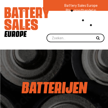
Battery Sales Europe
BV
groothandel in
batterijen en
zaklampen
Ruim 48
jaar ervaring
levering direct uit
voorraad.
BATTERIJEN