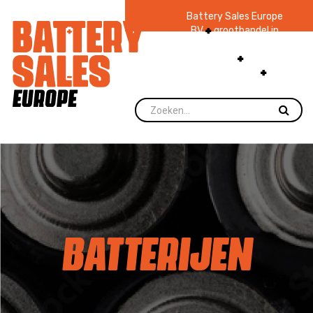
Battery Sales Europe
BV
groothandel in
batterijen en
zaklampen
Ruim 48
jaar ervaring
levering direct uit
voorraad.
BATTERIJEN