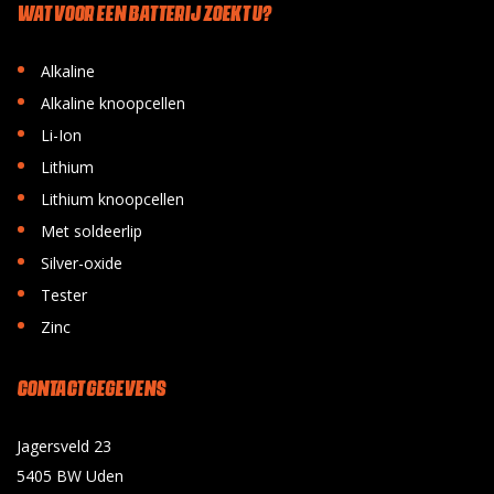
WAT VOOR EEN BATTERIJ ZOEKT U?
•
Alkaline
•
Alkaline knoopcellen
•
Li-Ion
•
Lithium
•
Lithium knoopcellen
•
Met soldeerlip
•
Silver-oxide
•
Tester
•
Zinc
CONTACT GEGEVENS
Jagersveld 23
5405 BW Uden