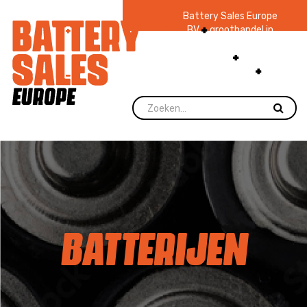
Battery Sales Europe
BV
groothandel in
batterijen en
zaklampen
Ruim 48
jaar ervaring
levering direct uit
voorraad.
BATTERIJEN