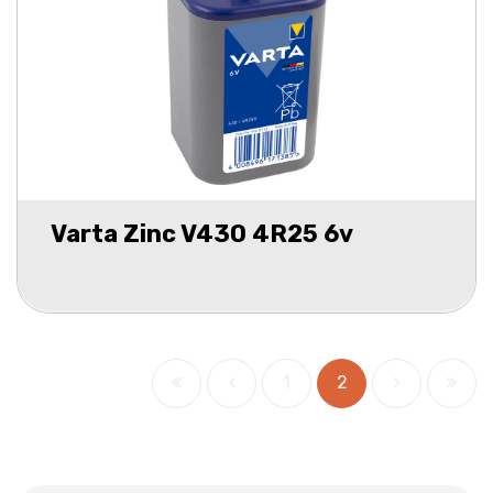
Varta Zinc V430 4R25 6v
1
2