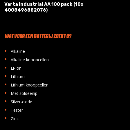
Varta Industrial AA 100 pack (10x
4008496882076)
WAT VOOR EEN BATTERIJ ZOEKT U?
•
Alkaline
•
Alkaline knoopcellen
•
Li-Ion
•
Lithium
•
Lithium knoopcellen
•
Met soldeerlip
•
Silver-oxide
•
Tester
•
Zinc