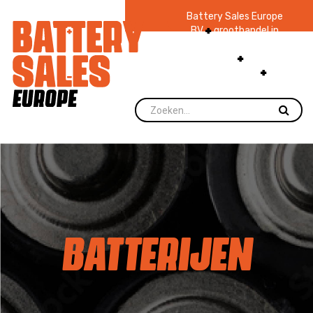
Battery Sales Europe
BV
groothandel in
batterijen en
zaklampen
Ruim 48
jaar ervaring
levering direct uit
voorraad.
BATTERIJEN