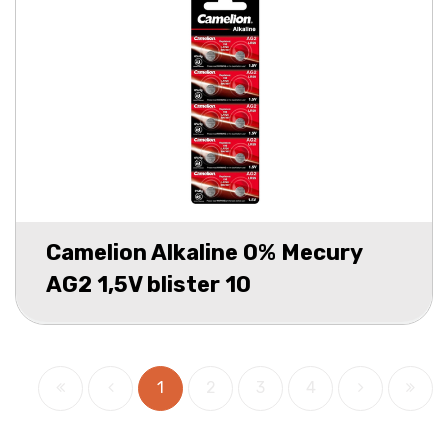
Camelion Alkaline 0% Mecury
AG2 1,5V blister 10
1
2
3
4