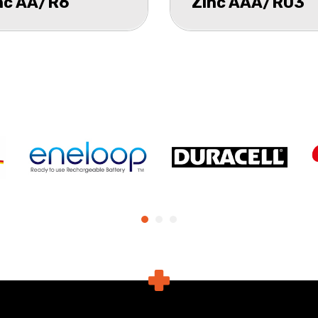
nc AA/R6
Zinc AAA/R03
hrink 12
schrink 12