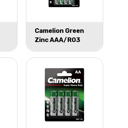
Camelion Green
Zinc AAA/R03
blister 4