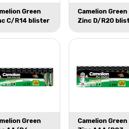
melion Green
Camelion Green
nc C/R14 blister
Zinc D/R20 blis
2
melion Green
Camelion Green