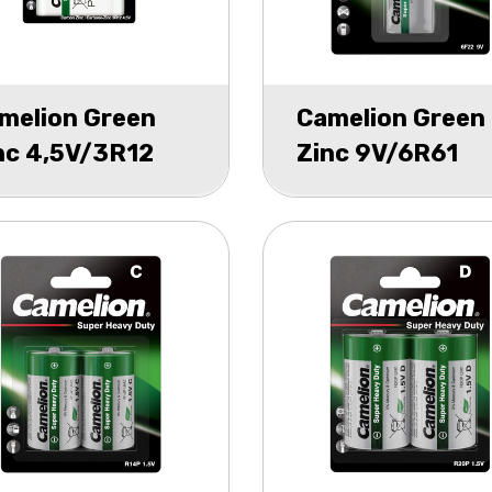
melion Green
Camelion Green
nc 4,5V/3R12
Zinc 9V/6R61
ster 1
blister 1