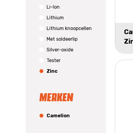
Li-Ion
Lithium
Lithium knoopcellen
Ca
Met soldeerlip
Zi
Silver-oxide
bli
Tester
Zinc
Merken
Camelion