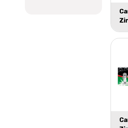
Ca
Zi
2
Ca