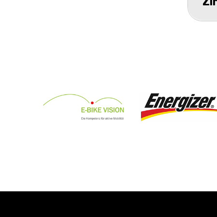
Zi
sc