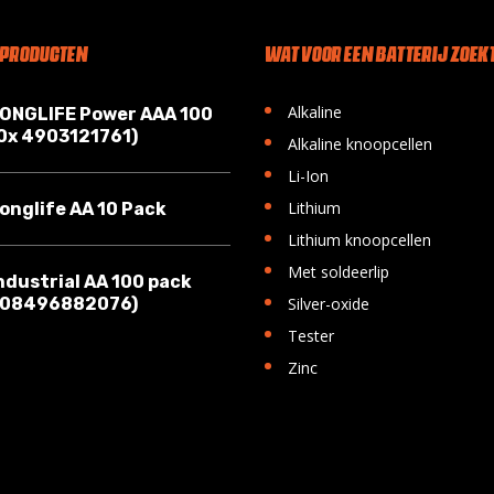
 PRODUCTEN
WAT VOOR EEN BATTERIJ ZOEKT
•
Alkaline
LONGLIFE Power AAA 100
10x 4903121761)
•
Alkaline knoopcellen
•
Li-Ion
•
Lithium
onglife AA 10 Pack
•
Lithium knoopcellen
•
Met soldeerlip
ndustrial AA 100 pack
•
008496882076)
Silver-oxide
•
Tester
•
Zinc