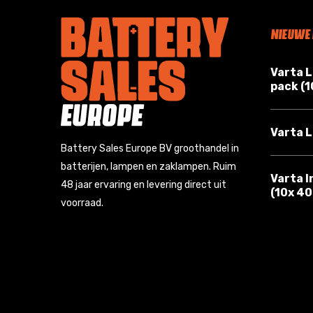
NIEUWE
Varta 
pack (
Varta L
Battery Sales Europe BV groothandel in
batterijen, lampen en zaklampen. Ruim
Varta I
48 jaar ervaring en levering direct uit
(10x 4
voorraad.