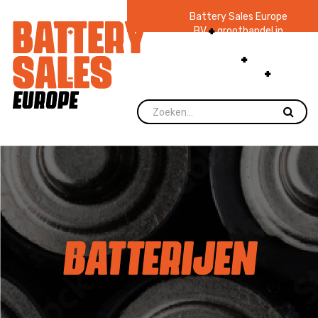
Battery Sales Europe
BV
groothandel in
batterijen en
zaklampen
Ruim 48
jaar ervaring
levering direct uit
voorraad.
BATTERIJEN