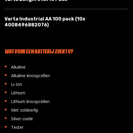
Varta Industrial AA 100 pack (10x
4008496882076)
WAT VOOR EEN BATTERIJ ZOEKT U?
•
Alkaline
•
Alkaline knoopcellen
•
Li-Ion
•
Lithium
•
Lithium knoopcellen
•
Met soldeerlip
•
Silver-oxide
•
Tester