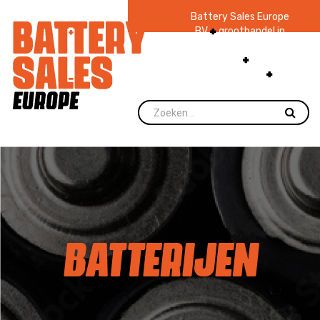
Battery Sales Europe
BV
groothandel in
batterijen en
zaklampen
Ruim 48
jaar ervaring
levering direct uit
voorraad.
BATTERIJEN