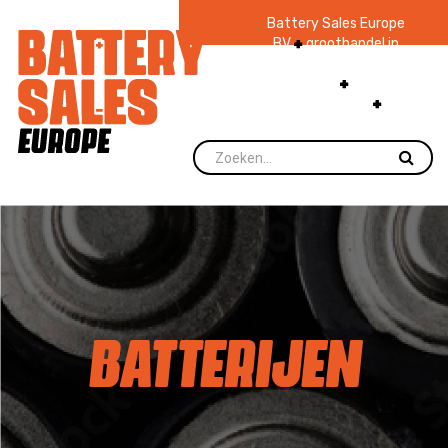
Battery Sales Europe
BV
groothandel in
batterijen en
zaklampen
Ruim 48
jaar ervaring
levering direct uit
voorraad.
BATTERIJEN