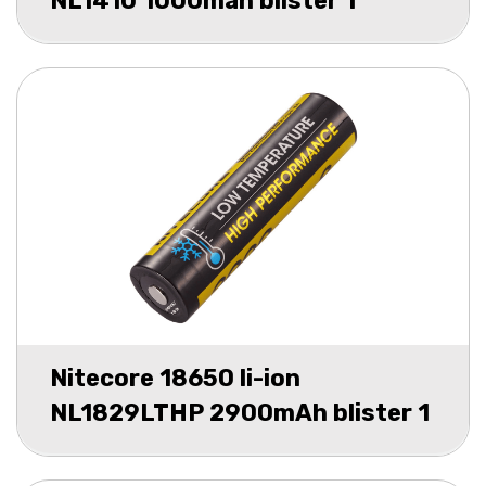
NL1410 1000mah blister 1
Nitecore 18650 li-ion
NL1829LTHP 2900mAh blister 1
low tempe