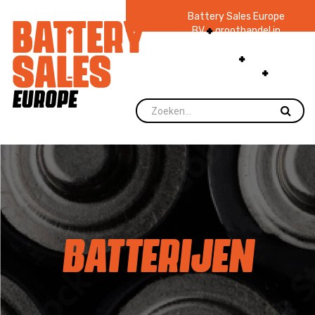
Battery Sales Europe
BV
groothandel in
batterijen en
zaklampen
Ruim 48
jaar ervaring
levering direct uit
voorraad.
BATTERIJEN