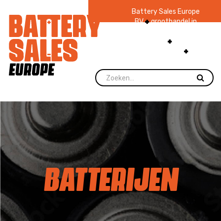
Battery Sales Europe
BV
groothandel in
batterijen en
zaklampen
Ruim 48
jaar ervaring
levering direct uit
voorraad.
BATTERIJEN