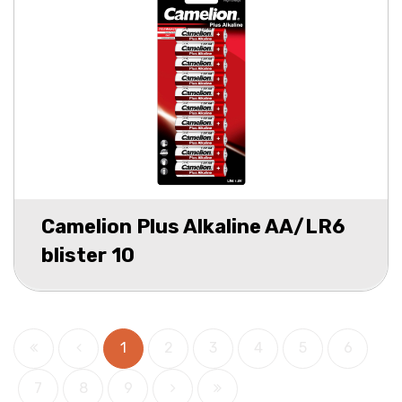
Camelion Plus Alkaline AA/LR6
blister 10
1
2
3
4
5
6
7
8
9