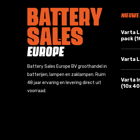
NIEUWE
Varta 
pack (
Varta L
Battery Sales Europe BV groothandel in
batterijen, lampen en zaklampen. Ruim
Varta I
48 jaar ervaring en levering direct uit
(10x 4
voorraad.