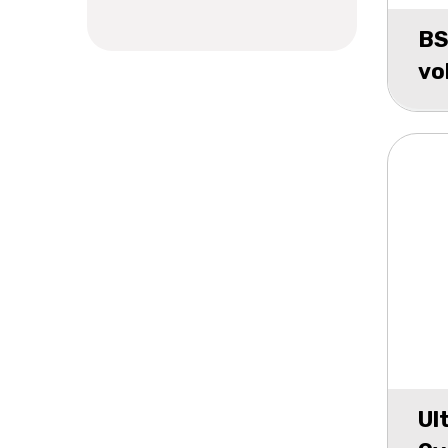
BS
vo
Ul