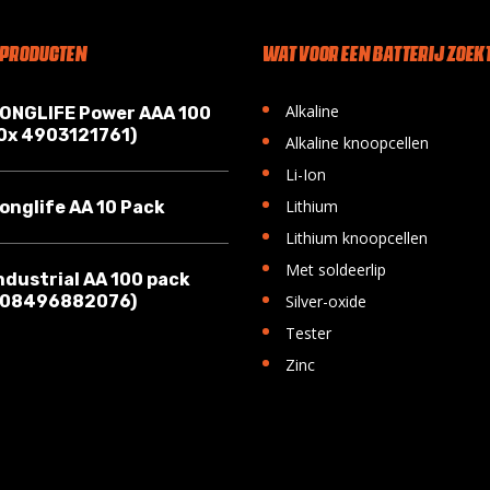
 PRODUCTEN
WAT VOOR EEN BATTERIJ ZOEKT
•
Alkaline
LONGLIFE Power AAA 100
10x 4903121761)
•
Alkaline knoopcellen
•
Li-Ion
•
Lithium
onglife AA 10 Pack
•
Lithium knoopcellen
•
Met soldeerlip
ndustrial AA 100 pack
•
008496882076)
Silver-oxide
•
Tester
•
Zinc