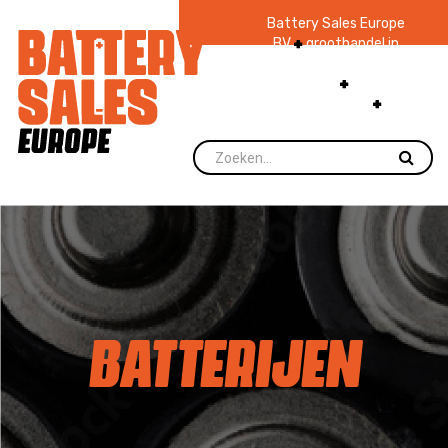
Battery Sales Europe
BV
groothandel in
batterijen en
zaklampen
Ruim 48
jaar ervaring
levering direct uit
voorraad.
BATTERIJEN