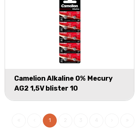
Camelion Alkaline 0% Mecury
AG2 1,5V blister 10
1
2
3
4