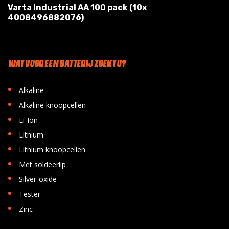
Varta Industrial AA 100 pack (10x
4008496882076)
WAT VOOR EEN BATTERIJ ZOEKT U?
•
Alkaline
•
Alkaline knoopcellen
•
Li-Ion
•
Lithium
•
Lithium knoopcellen
•
Met soldeerlip
•
Silver-oxide
•
Tester
•
Zinc