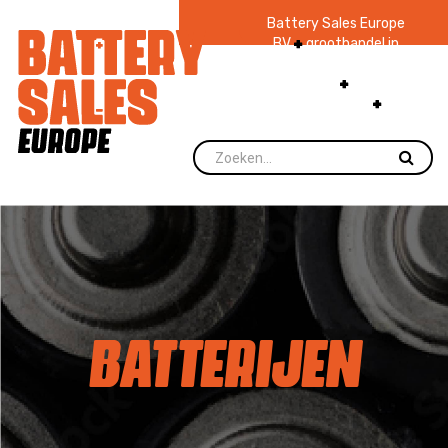
Battery Sales Europe
BV
groothandel in
batterijen en
zaklampen
Ruim 48
jaar ervaring
levering direct uit
voorraad.
BATTERIJEN